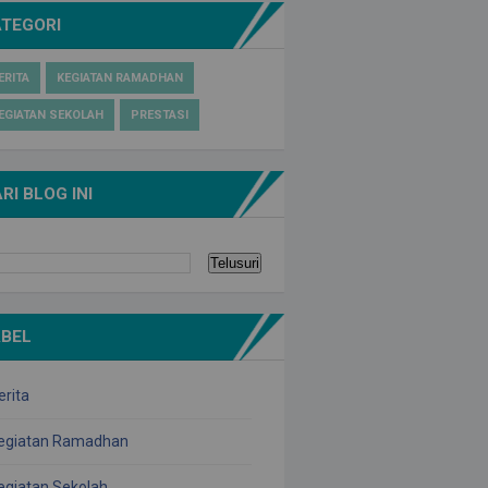
ATEGORI
ERITA
KEGIATAN RAMADHAN
EGIATAN SEKOLAH
PRESTASI
RI BLOG INI
ABEL
erita
egiatan Ramadhan
egiatan Sekolah