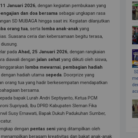
 11 Januari 2026
, dengan kegiatan pembukaan yang
pengajian dan doa bersama
sebagai ungkapan rasa
ngan SD MUBAGA hingga saat ini. Kegiatan dilanjutkan
ba orang tua
, serta
lomba anak-anak
yang
ias. Suasana ceria dan kebersamaan begitu terasa,
diusung.
elar pada
Ahad, 25 Januari 2026
, dengan rangkaian
ra diawali dengan
jalan sehat
yang diikuti oleh siswa,
selenggarakan
lomba mewarnai
,
pembagian hadiah
SD
dengan hadiah utama
sepeda
. Doorprize yang
me
n orang tua yang hadir berkesempatan mendapatkan
de
bahagiaan bersama.
aca
kepada bapak Lurah Andri Septiyanto, Ketua PCM
oni Supriyadi, Ibu DPRD Kabupaten Sleman Fika
rwil Susy Ernawati, Bapak Dukuh Padukuhan Sumber,
catur.
lengkap dengan
pentas seni
yang ditampilkan oleh
, menampilkan beragam kreativitas dan bakat anak-anak