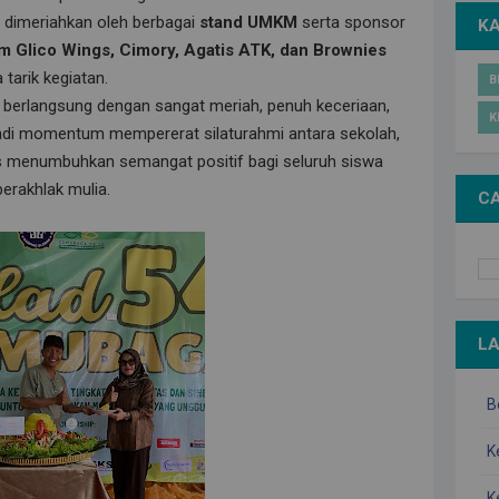
a dimeriahkan oleh berbagai
stand UMKM
serta sponsor
K
m Glico Wings, Cimory, Agatis ATK, dan Brownies
tarik kegiatan.
B
berlangsung dengan sangat meriah, penuh keceriaan,
K
adi momentum mempererat silaturahmi antara sekolah,
us menumbuhkan semangat positif bagi seluruh siswa
berakhlak mulia.
CA
L
B
K
K