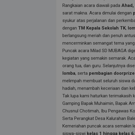
Rangkaian acara diawali pada
Ahad,
sarat makna. Acara dimulai dengan
syukur atas perjalanan dan perkemba
dengan
TM Kepala Sekolah TK
,
lom
berlangsung meriah dan penuh antus
mencerminkan semangat tema yang 
Puncak acara Milad SD MUBAGA dig
kegiatan yang semakin semarak. Aca
orang tua, dan guru. Selanjutnya di
lomba
, serta
pembagian doorprize
melimpah membuat seluruh siswa da
hadiah, menambah keceriaan dan ke
Tak lupa kami haturkan terimakasih 
Gamping Bapak Muhaimin, Bapak Amr
Chusnul Chotimah, Ibu Pengawas Ko
Serta Perangkat Desa Kalurahan Bale
Kemeriahan puncak acara semakin 
siswa-siswi
kelas 1 hingga kelas 6