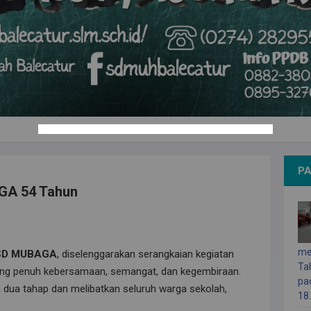
PA
A 54 Tahun
me
 SD MUBAGA
, diselenggarakan serangkaian kegiatan
Ta
ng penuh kebersamaan, semangat, dan kegembiraan.
pa
m dua tahap dan melibatkan seluruh warga sekolah,
18.